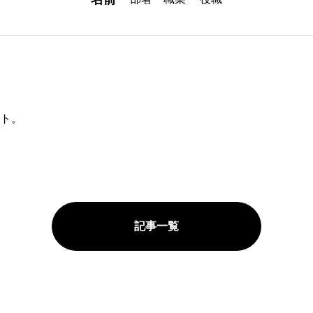
ト。
HOME
ABOUT
記事一覧
海とミライのがっこうに
EVENT＆REP